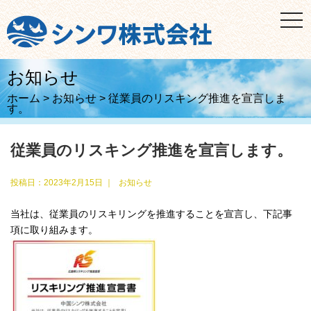
t
o
g
g
l
e
お知らせ
n
a
ホーム
>
お知らせ
>
従業員のリスキング推進を宣言しま
v
す。
i
g
a
t
従業員のリスキング推進を宣言します。
i
o
n
投稿日：
2023年2月15日
｜
お知らせ
当社は、従業員のリスキリングを推進することを宣言し、下記事
項に取り組みます。