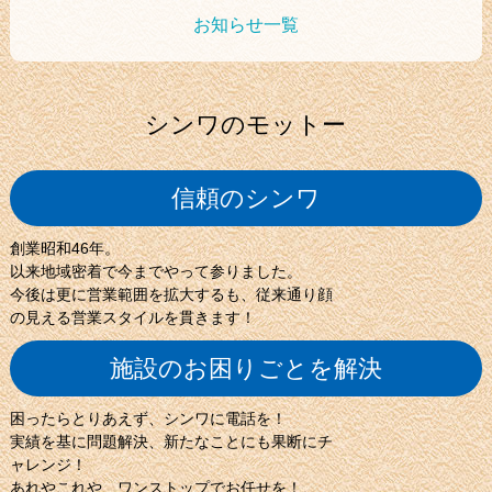
お知らせ一覧
シンワのモットー
信頼のシンワ
創業昭和46年。
以来地域密着で今までやって参りました。
今後は更に営業範囲を拡大するも、
従来通り顔
の見える営業スタイルを貫きます！
施設のお困りごとを解決
困ったらとりあえず、シンワに電話を！
実績を基に問題解決、
新たなことにも果断にチ
ャレンジ！
あれやこれや、ワンストップでお任せを！