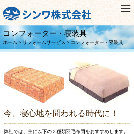
t
o
g
g
l
e
コンフォーター・寝装具
n
a
ホーム
>
リフォームサービス
>
コンフォーター・寝装具
v
i
g
a
t
i
o
n
今、寝心地を問われる時代に！
弊社では、主に以下の２種類羽毛布団をおすすめします。