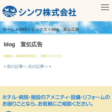
t
o
g
g
l
e
n
ホーム
>
SNSトピックス
>
blog 宣伝広告
a
v
i
blog 宣伝広告
g
a
t
i
投稿日：
2025年5月3日
｜
SNSトピックス
o
n
« 前の記事へ
次の記事へ »