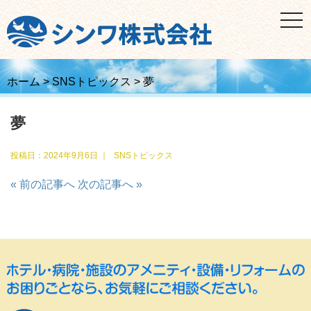
t
o
g
g
l
e
n
ホーム
>
SNSトピックス
>
夢
a
v
i
夢
g
a
t
i
投稿日：
2024年9月6日
｜
SNSトピックス
o
n
« 前の記事へ
次の記事へ »