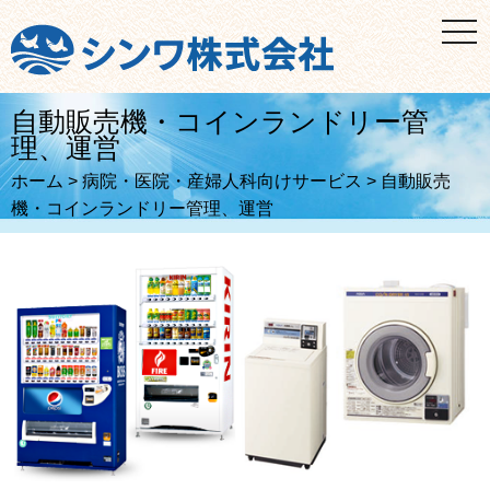
t
o
g
g
l
e
自動販売機・コインランドリー管
n
理、運営
a
v
i
ホーム
>
病院・医院・産婦人科向けサービス
>
自動販売
g
機・コインランドリー管理、運営
a
t
i
o
n