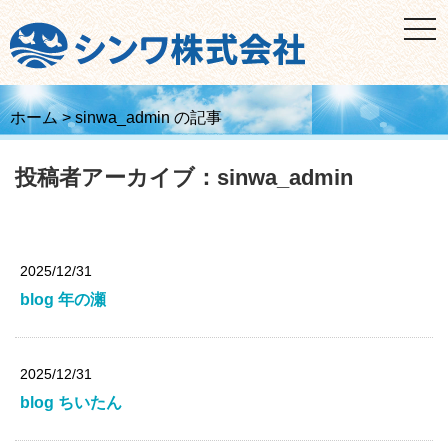
t
o
g
g
l
e
n
ホーム
>
sinwa_admin の記事
a
v
i
投稿者アーカイブ：sinwa_admin
g
a
t
i
o
n
2025/12/31
blog 年の瀬
2025/12/31
blog ちいたん