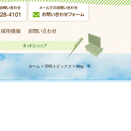
ホーム
>
SNSトピックス
>
blog 午